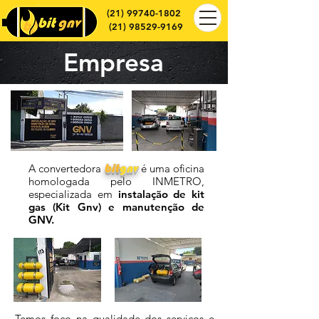
(21) 99740-1802
(21) 98529-9169
Empresa
A convertedora
bit
gnv
é uma oficina
homologada pelo INMETRO,
especializada em
instalação de kit
gas (Kit Gnv) e manutenção de
GNV.
Temos foco na qualidade dos serviços e